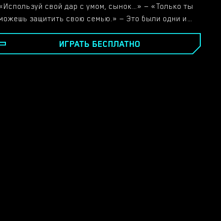
«Используй свой дар с умом, сынок…» — «Только ты
можешь защитить свою семью.» — Это были одни из
последних слов, которые ты когда-либо слышал от
ИГРАТЬ БЕСПЛАТНО
своего отца в день его исчезновения. Этот
инцидент оставил огромный след в вашей семье и
вашей жизни, и вы сделали все возможное, чтобы
двигаться дальше. Это история о жизни Итана и его
семьи после распада Luxem, компании, в которой
перед смертью работал его отец. Вы играете за
Итана, одаренного сывороткой, которую ваш отец
дал своим умоляющим тоном, и пытаетесь раскрыть,
что на самом деле произошло и какие силы были
вам дарованы. По мере роста ваших сил в наследии
Итана вы встретите союзников и врагов, друзей и
возлюбленных. Какие полномочия это давало? Вы
никогда не знали. Но что еще более важно: вы когда-
нибудь им пользовались?