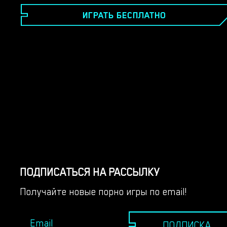
ленивым маленьким придурком. Теперь он работает
ИГРАТЬ БЕСПЛАТНО
в компании своего отца и не слишком развлекается.
Вместе с ним работает его сестра Дана, зеница ока
его отца. И для которого он постепенно
обнаруживает чувство давно похороненного и
забытого. У вас будет возможность познакомиться
с несколькими персонажами и, надеюсь, заняться
сексом с большинством из них.​
ПОДПИСАТЬСЯ НА РАССЫЛКУ
Получайте новые порно игры по email!
ПОДПИСКА