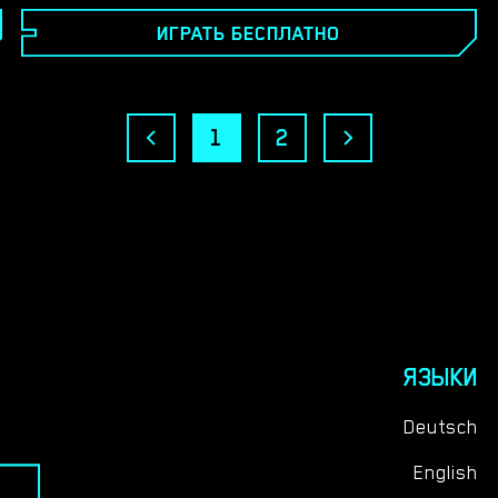
злых банд. (И соблазнить их...). Это визуальная
ИГРАТЬ БЕСПЛАТНО
новелла. Персонажи будут относиться к вам в
зависимости от ваших ответов. Получайте
удовольствие, играя в игру.​
1
2
ЯЗЫКИ
Deutsch
English