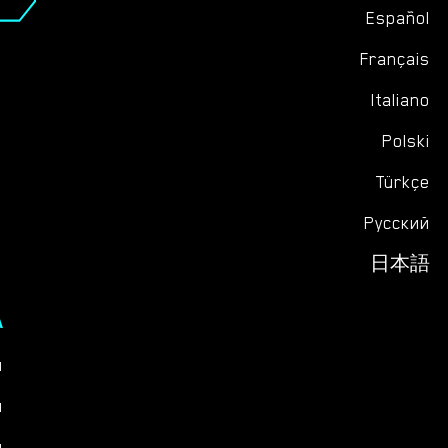
Español
Français
Italiano
Polski
Türkçe
Русский
日本語
А
ы
я
и