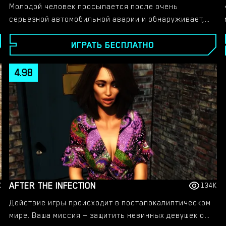
Молодой человек просыпается после очень
серьезной автомобильной аварии и обнаруживает,
что его жизнь изменится навсегда. Следите за
ИГРАТЬ БЕСПЛАТНО
развитием его истории.​
4.98
AFTER THE INFECTION
K
134K
Действие игры происходит в постапокалиптическом
мире. Ваша миссия — защитить невинных девушек от