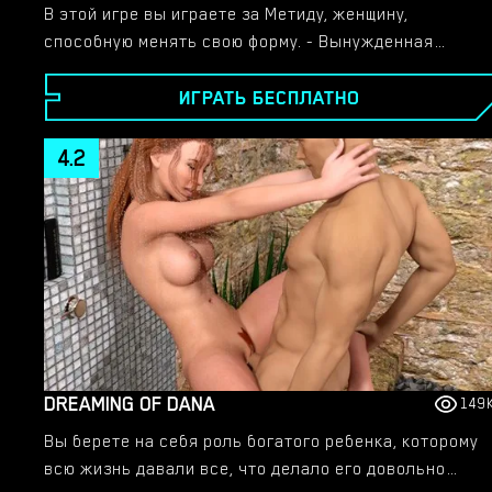
В этой игре вы играете за Метиду, женщину,
способную менять свою форму. - Вынужденная
покинуть свой дом из-за преследований за эту
ИГРАТЬ БЕСПЛАТНО
власть, она пытается выжить в новой среде - вдали
от дома​
4.2
DREAMING OF DANA
149
Вы берете на себя роль богатого ребенка, которому
всю жизнь давали все, что делало его довольно