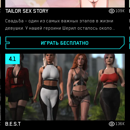
TAILOR SEX STORY
K
109K
Свадьба – один из самых важных этапов в жизни
девушки. У нашей героини Шерил осталось около
недели до этого великого дня. Но свадебного
ИГРАТЬ БЕСПЛАТНО
платья у нее еще нет, поэтому Шерил собирается в
мастерскую мистера Браммеля. Ее ждет небольшое
сексуальное приключение с молодым портным
4.1
Гарри.
B.E.S.T
K
136K