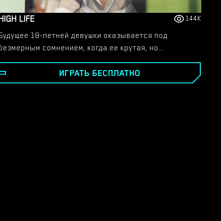
HIGH LIFE
144K
Будущее 18-летней девушки оказывается под
безмерным сомнением, когда ее крутая, но
обеспокоенная лучшая подруга знакомит ее с миром
ИГРАТЬ БЕСПЛАТНО
секса, наркотиков и алкоголя. — Элеонора — яркая,
талантливая студентка из порядочной семьи. Ее
подростковые годы, кажется, проходят прекрасно,
пока ряд событий не приводит к тому, что ее
переход в молодую взрослую жизнь начинает
выходить из-под контроля. Следуйте за Элеанорой,
которая пытается пересечь один из самых важных
перекрестков жизни — университет. - High Life – это
выбор своей сексуальности. Мальчики, девочки или
и то, и другое. Осуществи мечту Элеоноры о
счастливых отношениях с идеальным мальчиком
или позволь ей поддаться сексуальной
распущенности и желаниям.