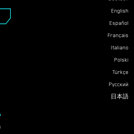
English
Español
Français
Italiano
Polski
Türkçe
Русский
日本語
А
ы