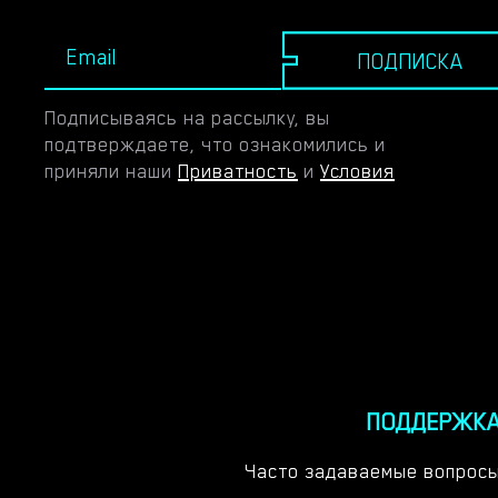
чувствам или после всех этих лет лучше двигаться
дальше? Любовь предназначена только для двоих
ПОДПИСКА
или ее можно разделить? И возможно ли вообще
счастье для двоих, когда жизнь кажется одержимой
Подписываясь на рассылку, вы
идеей использовать их в качестве пешек в
подтверждаете, что ознакомились и
совершенно другой игре?​
приняли наши
Приватность
и
Условия
ПОДДЕРЖК
Часто задаваемые вопрос